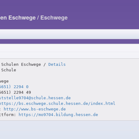
ulen Eschwege
/ Eschwege
 Schulen Eschwege / 
Details
Schule

ege

5651) 2294 0
651) 2294 49

ststelle9704@schule.hessen.de
https://bs.eschwege.schule.hessen.de/index.html
: 
http://www.bs-eschwege.de
ttform: 
https://mo9704.bildung.hessen.de