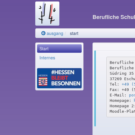
Berufliche Sch
ausgang
start
Start
Internes
Berufliche
Berufliche 
Südring 35

37269 Eschw
Tel: 
+49 (
Fax: +49 (5
E-Mail: 
po
Homepage: 
Homepage 2
Moodle-Pla